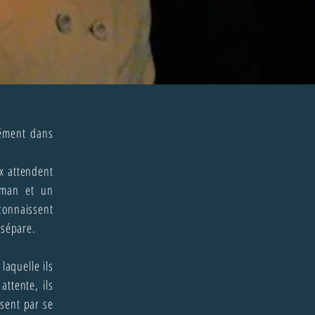
sément dans
x attendent
lman et un
 connaissent
 sépare.
laquelle ils
attente, ils
ssent par se