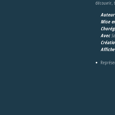
découvrir, 
Auteur
Mise e
Chorég
Avec
So
Créati
Affiche
Représe