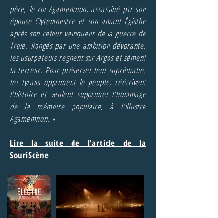
père, le roi Agamemnon, assassiné par son
épouse Clytemnestre et son amant Égisthe
après son retour vainqueur de la guerre de
Troie. Rongés par une ambition dévorante,
les usurpateurs règnent sur Argos et sèment
la terreur. Pour préserver leur suprématie,
les tyrans oppriment le peuple, réécrivent
l’histoire et veulent supprimer l’hommage
de la mémoire populaire, à l’illustre
Agamemnon.
»
Lire la suite de l'article de la
SouriScène