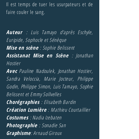
Il est temps de tuer les usurpateurs et de
faire couler le sang.
Auteur
: Luis Tamayo d'après Eschyle,
Euripide, Sophocle et Sénèque
Mise en scène
: Sophie Belissent
Assistanat Mise en Scène
: Jonathan
Hostier
Avec
Pauline Nadoulek, Jonathan Hostier,
Sandra Veloccia, Marie Jocteur, Philippe
Godin, Philippe Simon, Luis Tamayo, Sophie
Belissent et Emmy Sollvelles
Chorégraphies
: Elisabeth Bardin
Création Lumière
: Mathieu Courtaillier
Costumes
: Nadia Izebaten
Photographie
: Sonadie San
Graphisme
: Arnaud Giroux