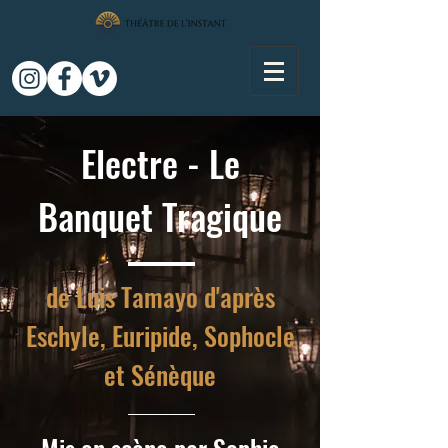
Electre - Le
Banquet Tragique
de Luis Tamayo d'après
Eschyle, Euripide, Sophocle
et Sénèque